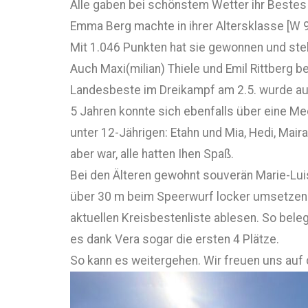
Alle gaben bei schönstem Wetter ihr Bestes u
Emma Berg machte in ihrer Altersklasse [W 9
Mit 1.046 Punkten hat sie gewonnen und steh
Auch Maxi(milian) Thiele und Emil Rittberg 
Landesbeste im Dreikampf am 2.5. wurde auc
5 Jahren konnte sich ebenfalls über eine Med
unter 12-Jährigen: Etahn und Mia, Hedi, Mair
aber war, alle hatten Ihen Spaß.
Bei den Älteren gewohnt souverän Marie-Luis
über 30 m beim Speerwurf locker umsetzen ko
aktuellen Kreisbestenliste ablesen. So bele
es dank Vera sogar die ersten 4 Plätze.
So kann es weitergehen. Wir freuen uns auf