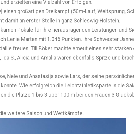
nd erzielten eine Vielzahl von Erfolgen.
] einen großartigen Dreikampf (50m-Lauf, Weitsprung, Sch
t damit an erster Stelle in ganz Schleswig-Holstein.
bekamen Pokale für ihre herausragenden Leistungen und Si
h Lenie Marten mit 1.046 Punkten. Ihre Schwester Janne 
aille freuen. Till Böker machte erneut einen sehr starken
a, Ida S., Alicia und Amalia waren ebenfalls Spitze und br
e, Nele und Anastasija sowie Lars, der seine persönliche
nnte. Wie erfolgreich die Leichtathletiksparte in die Sai
gen die Plätze 1 bis 3 über 100 m bei den Frauen 3 Glück
 die weitere Saison und Wettkämpfe.