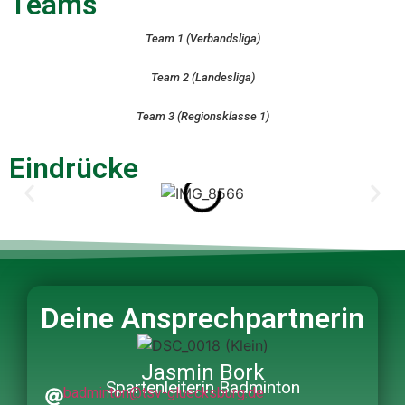
Teams
Team 1 (Verbandsliga)
Team 2 (Landesliga)
Team 3 (Regionsklasse 1)
Eindrücke
Deine Ansprechpartnerin
Jasmin Bork
Spartenleiterin Badminton
badminton@tsv-gluecksburg.de