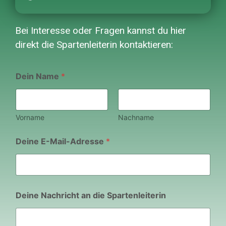
Bei Interesse oder Fragen kannst du hier
direkt die Spartenleiterin kontaktieren:
Dein Name
*
Vorname
Nachname
Deine E-Mail-Adresse
*
d
Deine Nachricht an die Spartenleiterin
i
e
S
p